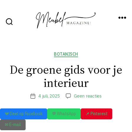
Menu
Zoek
MeubelMagazine!
Categorieën
BOTANISCH
De groene gids voor je
interieur
op
4 juli, 2025
Geen reacties
Berichtdatum
De
groene
💔 Deel op Facebook
💬 WhatsApp
📌 Pinterest
gids
voor
✉ E-mail
je